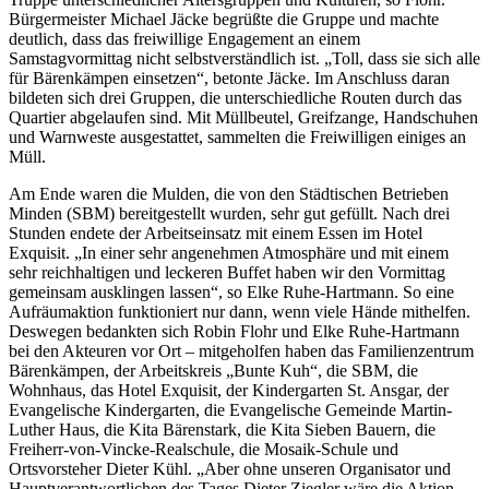
Bürgermeister Michael Jäcke begrüßte die Gruppe und machte
deutlich, dass das freiwillige Engagement an einem
Samstagvormittag nicht selbstverständlich ist. „Toll, dass sie sich alle
für Bärenkämpen einsetzen“, betonte Jäcke. Im Anschluss daran
bildeten sich drei Gruppen, die unterschiedliche Routen durch das
Quartier abgelaufen sind. Mit Müllbeutel, Greifzange, Handschuhen
und Warnweste ausgestattet, sammelten die Freiwilligen einiges an
Müll.
Am Ende waren die Mulden, die von den Städtischen Betrieben
Minden (SBM) bereitgestellt wurden, sehr gut gefüllt. Nach drei
Stunden endete der Arbeitseinsatz mit einem Essen im Hotel
Exquisit. „In einer sehr angenehmen Atmosphäre und mit einem
sehr reichhaltigen und leckeren Buffet haben wir den Vormittag
gemeinsam ausklingen lassen“, so Elke Ruhe-Hartmann. So eine
Aufräumaktion funktioniert nur dann, wenn viele Hände mithelfen.
Deswegen bedankten sich Robin Flohr und Elke Ruhe-Hartmann
bei den Akteuren vor Ort – mitgeholfen haben das Familienzentrum
Bärenkämpen, der Arbeitskreis „Bunte Kuh“, die SBM, die
Wohnhaus, das Hotel Exquisit, der Kindergarten St. Ansgar, der
Evangelische Kindergarten, die Evangelische Gemeinde Martin-
Luther Haus, die Kita Bärenstark, die Kita Sieben Bauern, die
Freiherr-von-Vincke-Realschule, die Mosaik-Schule und
Ortsvorsteher Dieter Kühl. „Aber ohne unseren Organisator und
Hauptverantwortlichen des Tages Dieter Ziegler wäre die Aktion