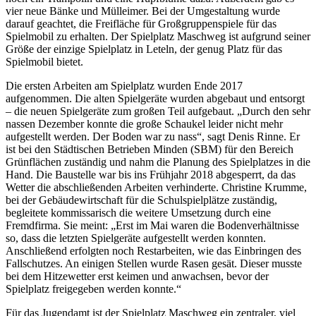
vier neue Bänke und Mülleimer. Bei der Umgestaltung wurde
darauf geachtet, die Freifläche für Großgruppenspiele für das
Spielmobil zu erhalten. Der Spielplatz Maschweg ist aufgrund seiner
Größe der einzige Spielplatz in Leteln, der genug Platz für das
Spielmobil bietet.
Die ersten Arbeiten am Spielplatz wurden Ende 2017
aufgenommen. Die alten Spielgeräte wurden abgebaut und entsorgt
– die neuen Spielgeräte zum großen Teil aufgebaut. „Durch den sehr
nassen Dezember konnte die große Schaukel leider nicht mehr
aufgestellt werden. Der Boden war zu nass“, sagt Denis Rinne. Er
ist bei den Städtischen Betrieben Minden (SBM) für den Bereich
Grünflächen zuständig und nahm die Planung des Spielplatzes in die
Hand. Die Baustelle war bis ins Frühjahr 2018 abgesperrt, da das
Wetter die abschließenden Arbeiten verhinderte. Christine Krumme,
bei der Gebäudewirtschaft für die Schulspielplätze zuständig,
begleitete kommissarisch die weitere Umsetzung durch eine
Fremdfirma. Sie meint: „Erst im Mai waren die Bodenverhältnisse
so, dass die letzten Spielgeräte aufgestellt werden konnten.
Anschließend erfolgten noch Restarbeiten, wie das Einbringen des
Fallschutzes. An einigen Stellen wurde Rasen gesät. Dieser musste
bei dem Hitzewetter erst keimen und anwachsen, bevor der
Spielplatz freigegeben werden konnte.“
Für das Jugendamt ist der Spielplatz Maschweg ein zentraler, viel