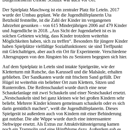
Der Spielplatz Maschweg ist ein zentraler Platz für Leteln. 2017
wurde der Umbau geplant. Wie die Jugendhilfeplanerin Uta
Betzhold feststellte, ist die Zahl der Kinder im vergangenen
Jahrzehnt gesunken – von 615 Minderjährigen 2006 auf 479 Kinder
und Jugendliche in 2018. „Aus Sicht der Jugendarbeit ist es in
solchen Gebieten wichtig, dass Kinder trotzdem weiterhin
Möglichkeiten haben, sich zu treffen“. Besonders für jüngere Kinder
haben Spielplätze vielfältige Sozialfunktionen: sie sind Treffpunkt
mit Gleichaltrigen, aber auch ein Ort für Experimente. Verschiedene
Altersgruppen von den Jüngsten bis zu Senioren begegnen sich hier.
Auf dem Spielplatz in Leteln sind intakte Spielgeräte, wie der
Kletterturm mit Rutsche, das Karussell und die Malsäule, erhalten
geblieben. Der Sandkasten wurde mit frischem Sand gefüllt. Der
Hügel ist weiterhin ein beliebter Ort zum Klettern, Sitzen und
Runterrollen. Die Reifenschaukel wurde durch eine neue
Schaukelanlage mit zwei Schaukeln und einer Nestschaukel ersetzt.
„Nestschaukeln sind bei ganz kleinen wie bei großen Kindern sehr
beliebt. Mehrere Kinder können gemeinsam schaukeln oder es sich
darin gemütlich machen“, weiß die Jugendhilfeplanerin. Dieses
Spielgerät ist außerdem auch von Kindern mit einer Behinderung
gut nutzbar. Die alte Wippe wurde durch eine interessantere
Stehwippe ersetzt. Als Extras zur Attraktivitätssteigerung kamen
noch ein Trampolin und eine Hüpfblume dazu. Außerdem gab es