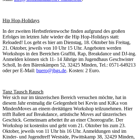
Hip Hop-Holidays
In der zweiten Herbstferienwoche finden aufgrund des großen
Erfolges im letzten Jahr wieder die Hip Hop-Holidays statt:
Reloaded! Los geht es hier am Dienstag, 18. Oktober bis Freitag,
21. Oktober, jeweils von 10 Uhr 15 Uhr. Angeboten werden
Workshops in den Bereichen Graffiti, Rap, Breakdance und DJ-ing.
Anmelden können sich 11- 14 Jährige im Jugendhaus Geschwister
Scholl, In den Bärenkämpen 52, 32425 Minden, Tel.: 0571-649213
oder per E-Mail:
buero@jhgs.de
. Kosten: 2 Euro.
Tanz Tausch Rausch
Wer sich nur im tänzerischen Bereich versuchen möchte, hat in
diesem Jahr erstmalig die Gelegenheit bei Kevin und KiKa von
MindenMoves an einem dreitätigen Workshop teilzunehmen. Hier
trifft Ballett auf Breakdance, artistische Moves auf tänzerisches
Geschick. Gemeinsam arbeitet ihr an einer Choreografie. Der
Workshop ist kostenlos und geht vom 21. Oktober bis zum 23.
Oktober, jeweils von 11 Uhr bis 16 Uhr. Anmeldungen sind im
Kinder- und Jugendtreff Westside, Piwittskamp 38, 32429 Minden,