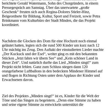
berichtete Gerald Watermann, Sohn des Chorgründers, in einem
Pressegespräch am Samstag. Über das unerwartete „große
Geschenk“ freuten sich auch Regina-Dolores Stieler-Hinz,
Beigeordnete für Bildung, Kultur, Sport und Freizeit, sowie Petra
Brinkmann vom Kulturbüro der Stadt Minden, die das Projekt
koordiniert.
Nachdem die Glocken des Dom für eine Hochzeit noch einmal
geläutet hatten, legten sich die rund 500 Kinder um kurz nach 12
Uhr mächtig ins Zeug. Den Auftakt der einstudierten Lieder machte
„Der Kuckuck und der Esel“, weiter ging es mit den bekannten
Stücken „Jetzt fahrn wir übern See“ und „Kein schöner Land in
dieser Zeit“. Und natürlich durfte das Lied „Minden singt!“ zum
Projekt nicht fehlen. Ganz zum Schluss stiegen dann 120
orangefarbene Luftballons in den bedeckten Mindener Himmel auf
und flogen in Richtung Osten unter dem Applaus der Kinder und
Erwachsenen davon.
Ziel des Projektes „Minden singt!“ ist es, Kinder für die Welt der
Töne und das Singen zu begeistern. „Denn eine Stimme zu haben
und seine eigene Stimme zu entwickeln unterstützt die