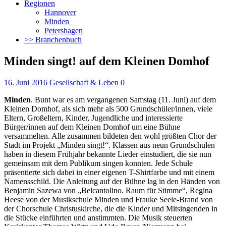
Regionen
Hannover
Minden
Petershagen
>> Branchenbuch
Minden singt! auf dem Kleinen Domhof
16. Juni 2016
Gesellschaft & Leben
0
Minden
. Bunt war es am vergangenen Samstag (11. Juni) auf dem
Kleinen Domhof, als sich mehr als 500 Grundschüler/innen, viele
Eltern, Großeltern, Kinder, Jugendliche und interessierte
Bürger/innen auf dem Kleinen Domhof um eine Bühne
versammelten.
Alle zusammen bildeten den wohl größten Chor der
Stadt im Projekt „Minden singt!“. Klassen aus neun Grundschulen
haben in diesem Frühjahr bekannte Lieder einstudiert, die sie nun
gemeinsam mit dem Publikum singen konnten. Jede Schule
präsentierte sich dabei in einer eigenen T-Shirtfarbe und mit einem
Namensschild. Die Anleitung auf der Bühne lag in den Händen von
Benjamin Sazewa von „Belcantolino. Raum für Stimme“, Regina
Heese von der Musikschule Minden und Frauke Seele-Brand von
der Chorschule Christuskirche, die die Kinder und Mitsingenden in
die Stücke einführten und anstimmten. Die Musik steuerten