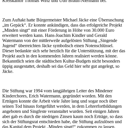
Kreiskantor Thomas Wirtz und Udo Braun-Niermann bei.
Zum Auftakt hatte Bürgermeister Michael Jäcke eine Überraschung
„im Gepäck“. Er konnte ankündigen, dass das erfolgreiche Projekt
„Minden singt“ mit einer Förderung in Höhe von 30.000 Euro
erweitert werden kann. Hans-Joachim Kindler und Gerald
Watermann von der mittlerweile aufgelösten Stiftung „Singende
Jugend“ überreichten Jäcke symbolisch einen Notenschlüssel.
Dieser bedankte sich sehr herzlich für die Unterstützung, mit der das
Projekt auch in den kommenden Jahren realisiert werden könne.
Bekanntlich seien die städtischen Kultur-Budgets nicht besonders
üppig ausgestattet, deshalb sei das Geld hier sehr gut angelegt, so
Jäcke.
Die Stiftung war 1994 vom langjährigen Leiter des Mindener
Kinderchores, Erich Watermann, gegründet worden. Mit den
Erträgen konnte die Arbeit viele Jahre lang und sogar noch über
seinen Tod hinaus fortgeführt werden, in dem Lehrerfortbildungen
angeboten und Singfeste veranstaltet wurden. Seit einigen Jahren
aber gab es durch die niedrigen Zinsen kaum noch Erträge, so dass
sich der Stiftungsrat entschieden habe, die Stiftung aufzulösen und
das Kapital dem Projekt „Minden singt!“ zukommen zu lassen,