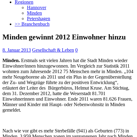
Regionen
Hannover
Minden
Petershagen
>> Branchenbuch
Minden gewinnt 2012 Einwohner hinzu
8. Januar 2013
Gesellschaft & Leben
0
Minden.
Erstmals seit vielen Jahren hat die Stadt Minden wieder
Einwohner/innen hinzugewonnen. Im Vergleich zur Statistik 2011
wohnten zum Jahresende 2012 75 Menschen mehr in Minden.
„104
mehr Neugeborene als 2011 und ein Plus in der Gegenüberstellung
der Zu- und Wegzüge führte zu der positiven Entwicklung“,
erläutert der Leiter des Bürgerbüros, Helmut Kruse. Am Stichtag,
dem 31. Dezember 2012, hatte die Weserstadt 81.701
Einwohnerinnen und Einwohner. Ende 2011 waren 81.626 Frauen,
Männer und Kinder mit Haupt- oder Nebenwohnsitz in Minden
gemeldet.
Nach wie vor gibt es mehr Sterbefälle (941) als Geburten (773) in
Minden. 3.959 Menschen zogen im vergangenen Jahr nach Minden,