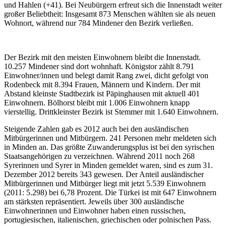
und Hahlen (+41). Bei Neubürgern erfreut sich die Innenstadt weiter
großer Beliebtheit: Insgesamt 873 Menschen wählten sie als neuen
Wohnort, während nur 784 Mindener den Bezirk verließen.
Der Bezirk mit den meisten Einwohnern bleibt die Innenstadt.
10.257 Mindener sind dort wohnhaft. Königstor zählt 8.791
Einwohner/innen und belegt damit Rang zwei, dicht gefolgt von
Rodenbeck mit 8.394 Frauen, Männern und Kindern. Der mit
Abstand kleinste Stadtbezirk ist Päpinghausen mit aktuell 401
Einwohnern. Bölhorst bleibt mit 1.006 Einwohnern knapp
vierstellig. Drittkleinster Bezirk ist Stemmer mit 1.640 Einwohnern.
Steigende Zahlen gab es 2012 auch bei den ausländischen
Mitbürgerinnen und Mitbürgern. 241 Personen mehr meldeten sich
in Minden an. Das größte Zuwanderungsplus ist bei den syrischen
Staatsangehörigen zu verzeichnen. Während 2011 noch 268
Syrerinnen und Syrer in Minden gemeldet waren, sind es zum 31.
Dezember 2012 bereits 343 gewesen. Der Anteil ausländischer
Mitbürgerinnen und Mitbürger liegt mit jetzt 5.539 Einwohnern
(2011: 5.298) bei 6,78 Prozent. Die Türkei ist mit 647 Einwohnern
am stärksten repräsentiert. Jeweils über 300 ausländische
Einwohnerinnen und Einwohner haben einen russischen,
portugiesischen, italienischen, griechischen oder polnischen Pass.