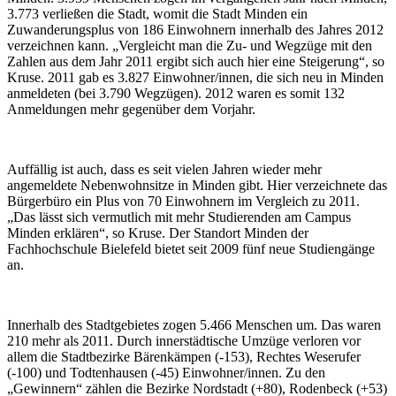
3.773 verließen die Stadt, womit die Stadt Minden ein
Zuwanderungsplus von 186 Einwohnern innerhalb des Jahres 2012
verzeichnen kann. „Vergleicht man die Zu- und Wegzüge mit den
Zahlen aus dem Jahr 2011 ergibt sich auch hier eine Steigerung“, so
Kruse. 2011 gab es 3.827 Einwohner/innen, die sich neu in Minden
anmeldeten (bei 3.790 Wegzügen). 2012 waren es somit 132
Anmeldungen mehr gegenüber dem Vorjahr.
Auffällig ist auch, dass es seit vielen Jahren wieder mehr
angemeldete Nebenwohnsitze in Minden gibt. Hier verzeichnete das
Bürgerbüro ein Plus von 70 Einwohnern im Vergleich zu 2011.
„Das lässt sich vermutlich mit mehr Studierenden am Campus
Minden erklären“, so Kruse. Der Standort Minden der
Fachhochschule Bielefeld bietet seit 2009 fünf neue Studiengänge
an.
Innerhalb des Stadtgebietes zogen 5.466 Menschen um. Das waren
210 mehr als 2011. Durch innerstädtische Umzüge verloren vor
allem die Stadtbezirke Bärenkämpen (-153), Rechtes Weserufer
(-100) und Todtenhausen (-45) Einwohner/innen. Zu den
„Gewinnern“ zählen die Bezirke Nordstadt (+80), Rodenbeck (+53)