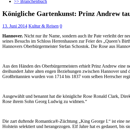
>> Branchenbuch
Königliche Gartenkunst: Prinz Andrew ta
13. Juni 2014
Kultur & Reisen
0
Hannover.
Nicht nur ihr Name, sondern auch ihr Pate verleiht der 
seines Besuchs im Schloss Herrenhausen zur Feier des „Queen’s Birt
Hannovers Oberbürgermeister Stefan Schostok. Die Rose aus Hannove
Aus den Händen des Oberbürgermeisters erhielt Prinz Andrew eine ne
dreihundert Jahre alten engen Beziehungen zwischen Hannover und de
Großbritannien wurden von 1714 bis 1837 vom selben Herrscher regie
Ausgewählt und benannt hat die königliche Rose Ronald Clark, Direkt
Rose ihrem Sohn Georg Ludwig zu widmen.“
Die zart duftende Romantica®-Züchtung „King George I.“ ist eine n
Holstein selektiert und herangezogen. Elf Jahre hat es gedauert, bis s