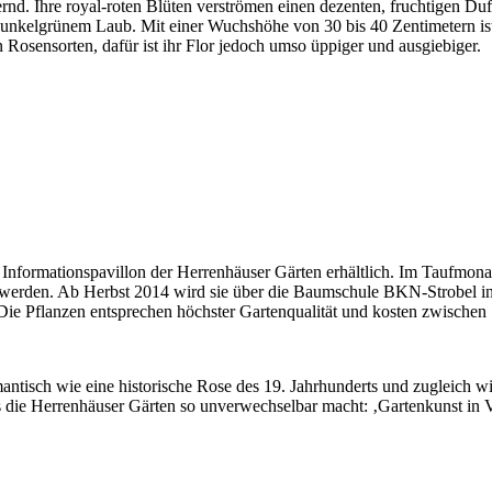
nd. Ihre royal-roten Blüten verströmen einen dezenten, fruchtigen Duft.
unkelgrünem Laub. Mit einer Wuchshöhe von 30 bis 40 Zentimetern ist s
 Rosensorten, dafür ist ihr Flor jedoch umso üppiger und ausgiebiger.
m Informationspavillon der Herrenhäuser Gärten erhältlich. Im Taufmona
werden. Ab Herbst 2014 wird sie über die Baumschule BKN-Strobel in 
Die Pflanzen entsprechen höchster Gartenqualität und kosten zwischen
antisch wie eine historische Rose des 19. Jahrhunderts und zugleich w
 die Herrenhäuser Gärten so unverwechselbar macht: ‚Gartenkunst in V