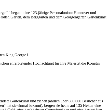
ge I.“ begann eine 123-jährige Personalunion: Hannover und
m Großen Garten, dem Berggarten und dem Georgengarten Gartenkunst
men King George I.
chen ehrerbietender Hochachtung für Ihre Majestät die Königin
endete Gartenkunst und ziehen jährlich über 600.000 Besucher aus
n“ hat sie einmal bekannt), bergen sie heute auf 135 Hektar eine
 und Gold, eine der höchsten Gartenfontänen und eine der größten