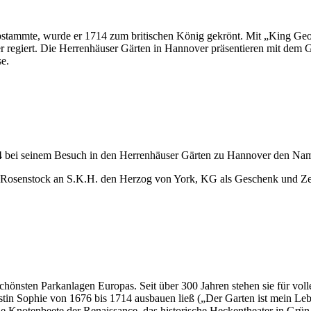
tammte, wurde er 1714 zum britischen König gekrönt. Mit „King Geor
r regiert. Die Herrenhäuser Gärten in Hannover präsentieren mit de
e.
14 bei seinem Besuch in den Herrenhäuser Gärten zu Hannover den Na
 Rosenstock an S.K.H. den Herzog von York, KG als Geschenk und Zei
önsten Parkanlagen Europas. Seit über 300 Jahren stehen sie für voll
stin Sophie von 1676 bis 1714 ausbauen ließ („Der Garten ist mein Lebe
ie Knotenbeete der Renaissance, das historische Heckentheater in Grün