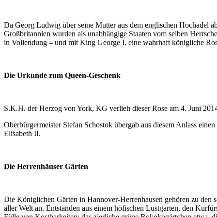
Da Georg Ludwig über seine Mutter aus dem englischen Hochadel abs
Großbritannien wurden als unabhängige Staaten vom selben Herrsche
in Vollendung – und mit King George I. eine wahrhaft königliche Ros
Die Urkunde zum Queen-Geschenk
S.K.H. der Herzog von York, KG verlieh dieser Rose am 4. Juni 20
Oberbürgermeister Stefan Schostok übergab aus diesem Anlass einen
Elisabeth II.
Die Herrenhäuser Gärten
Die Königlichen Gärten in Hannover-Herrenhausen gehören zu den sch
aller Welt an. Entstanden aus einem höfischen Lustgarten, den Kurfür
Fülle von Kostbarkeiten: das zierliche grüne Rokokogärtchen etwa, d