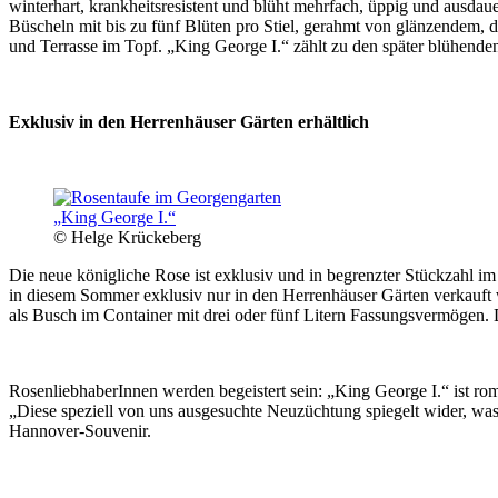
winterhart, krankheitsresistent und blüht mehrfach, üppig und ausdauer
Büscheln mit bis zu fünf Blüten pro Stiel, gerahmt von glänzendem, d
und Terrasse im Topf. „King George I.“ zählt zu den später blühenden
Exklusiv in den Herrenhäuser Gärten erhältlich
© Helge Krückeberg
Die neue königliche Rose ist exklusiv und in begrenzter Stückzahl i
in diesem Sommer exklusiv nur in den Herrenhäuser Gärten verkauft 
als Busch im Container mit drei oder fünf Litern Fassungsvermögen. 
RosenliebhaberInnen werden begeistert sein: „King George I.“ ist rom
„Diese speziell von uns ausgesuchte Neuzüchtung spiegelt wider, was
Hannover-Souvenir.