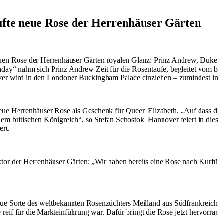
ufte neue Rose der Herrenhäuser Gärten
neuen Rose der Herrenhäuser Gärten royalen Glanz: Prinz Andrew, Duke 
hday“ nahm sich Prinz Andrew Zeit für die Rosentaufe, begleitet vom 
r wird in den Londoner Buckingham Palace einziehen – zumindest in 
ue Herrenhäuser Rose als Geschenk für Queen Elizabeth. „Auf dass di
m britischen Königreich“, so Stefan Schostok. Hannover feiert in die
rt.
or der Herrenhäuser Gärten: „Wir haben bereits eine Rose nach Kurfür
eue Sorte des weltbekannten Rosenzüchters Meilland aus Südfrankrei
ie reif für die Markteinführung war. Dafür bringt die Rose jetzt hervorra