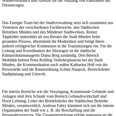
Wasserverbrauch und Anreize für die Nutzung von Fahrrädern auf
Dienstwegen.
Das Energie-Team bei der Stadtverwaltung setzt sich zusammen aus
Vertretern der verschiedenen Fachbereiche, den Städtischen
Betrieben Minden und den Mindener Stadtwerken. Reiner
Tippkötter unterstützt als eea-Berater die Stadt Minden beim
gesamten Prozess, übernimmt die Moderation und bringt Ideen
anderer erfolgreicher Kommunen in die Teamsitzungen ein. Für die
Leitung und Koordination der Sitzungen ist die städtische
Klimaschutzmanagerin Diana Berg zuständig. Den Bereich
Mobilität betreut Petra Rehling Verkehrsplanerin bei der Stadt
Minden, die Kommunikation nach außen Katharina Heß von der
Pressestelle und die Raumordnung Achim Naujock, Bereichsleiter
Stadtplanung und Umwelt.
Für interne Bereiche wie die Versorgung, Kommunale Gebäude und
Anlagen sind Jörn Schunk vom Bereich Gebäudewirtschaft und
Horst Lehning, Leiter des Betriebshofes der Städtischen Betriebe
Minden, verantwortlich. Andreas Fabry kümmert sich um die interne
Organisation der Stadt wie z. B. die Beschaffung und die
Personalressourcen. Die Zusammensetzung erfolgt angepasst an die