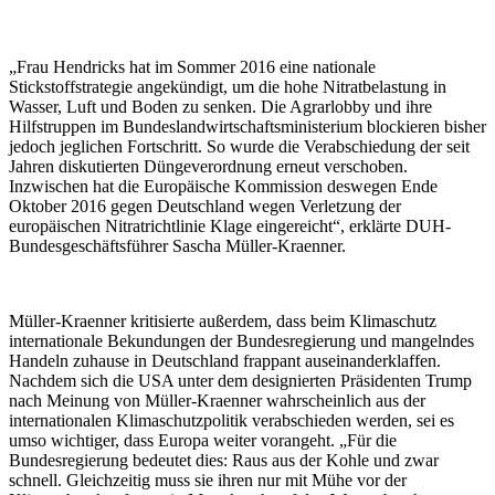
„Frau Hendricks hat im Sommer 2016 eine nationale
Stickstoffstrategie angekündigt, um die hohe Nitratbelastung in
Wasser, Luft und Boden zu senken. Die Agrarlobby und ihre
Hilfstruppen im Bundeslandwirtschaftsministerium blockieren bisher
jedoch jeglichen Fortschritt. So wurde die Verabschiedung der seit
Jahren diskutierten Düngeverordnung erneut verschoben.
Inzwischen hat die Europäische Kommission deswegen Ende
Oktober 2016 gegen Deutschland wegen Verletzung der
europäischen Nitratrichtlinie Klage eingereicht“, erklärte DUH-
Bundesgeschäftsführer Sascha Müller-Kraenner.
Müller-Kraenner kritisierte außerdem, dass beim Klimaschutz
internationale Bekundungen der Bundesregierung und mangelndes
Handeln zuhause in Deutschland frappant auseinanderklaffen.
Nachdem sich die USA unter dem designierten Präsidenten Trump
nach Meinung von Müller-Kraenner wahrscheinlich aus der
internationalen Klimaschutzpolitik verabschieden werden, sei es
umso wichtiger, dass Europa weiter vorangeht. „Für die
Bundesregierung bedeutet dies: Raus aus der Kohle und zwar
schnell. Gleichzeitig muss sie ihren nur mit Mühe vor der