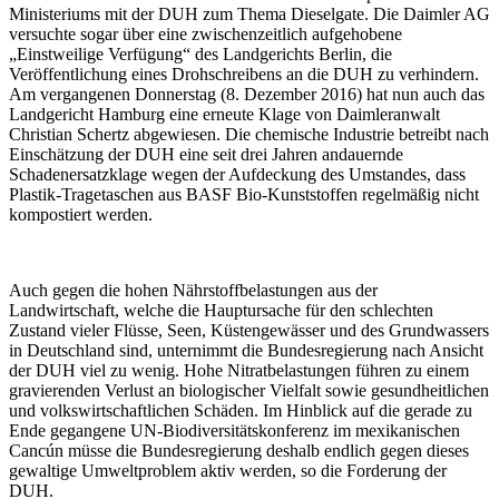
Ministeriums mit der DUH zum Thema Dieselgate. Die Daimler AG
versuchte sogar über eine zwischenzeitlich aufgehobene
„Einstweilige Verfügung“ des Landgerichts Berlin, die
Veröffentlichung eines Drohschreibens an die DUH zu verhindern.
Am vergangenen Donnerstag (8. Dezember 2016) hat nun auch das
Landgericht Hamburg eine erneute Klage von Daimleranwalt
Christian Schertz abgewiesen. Die chemische Industrie betreibt nach
Einschätzung der DUH eine seit drei Jahren andauernde
Schadenersatzklage wegen der Aufdeckung des Umstandes, dass
Plastik-Tragetaschen aus BASF Bio-Kunststoffen regelmäßig nicht
kompostiert werden.
Auch gegen die hohen Nährstoffbelastungen aus der
Landwirtschaft, welche die Hauptursache für den schlechten
Zustand vieler Flüsse, Seen, Küstengewässer und des Grundwassers
in Deutschland sind, unternimmt die Bundesregierung nach Ansicht
der DUH viel zu wenig. Hohe Nitratbelastungen führen zu einem
gravierenden Verlust an biologischer Vielfalt sowie gesundheitlichen
und volkswirtschaftlichen Schäden. Im Hinblick auf die gerade zu
Ende gegangene UN-Biodiversitätskonferenz im mexikanischen
Cancún müsse die Bundesregierung deshalb endlich gegen dieses
gewaltige Umweltproblem aktiv werden, so die Forderung der
DUH.