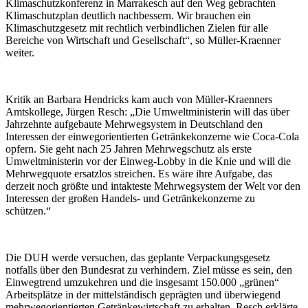
Klimaschutzkonferenz in Marrakesch auf den Weg gebrachten
Klimaschutzplan deutlich nachbessern. Wir brauchen ein
Klimaschutzgesetz mit rechtlich verbindlichen Zielen für alle
Bereiche von Wirtschaft und Gesellschaft“, so Müller-Kraenner
weiter.
Kritik an Barbara Hendricks kam auch von Müller-Kraenners
Amtskollege, Jürgen Resch: „Die Umweltministerin will das über
Jahrzehnte aufgebaute Mehrwegsystem in Deutschland den
Interessen der einwegorientierten Getränkekonzerne wie Coca-Cola
opfern. Sie geht nach 25 Jahren Mehrwegschutz als erste
Umweltministerin vor der Einweg-Lobby in die Knie und will die
Mehrwegquote ersatzlos streichen. Es wäre ihre Aufgabe, das
derzeit noch größte und intakteste Mehrwegsystem der Welt vor den
Interessen der großen Handels- und Getränkekonzerne zu
schützen.“
Die DUH werde versuchen, das geplante Verpackungsgesetz
notfalls über den Bundesrat zu verhindern. Ziel müsse es sein, den
Einwegtrend umzukehren und die insgesamt 150.000 „grünen“
Arbeitsplätze in der mittelständisch geprägten und überwiegend
mehrwegorientierten Getränkewirtschaft zu erhalten. Resch erklärte