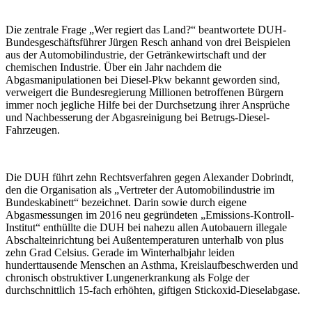
Die zentrale Frage „Wer regiert das Land?“ beantwortete DUH-
Bundesgeschäftsführer Jürgen Resch anhand von drei Beispielen
aus der Automobilindustrie, der Getränkewirtschaft und der
chemischen Industrie. Über ein Jahr nachdem die
Abgasmanipulationen bei Diesel-Pkw bekannt geworden sind,
verweigert die Bundesregierung Millionen betroffenen Bürgern
immer noch jegliche Hilfe bei der Durchsetzung ihrer Ansprüche
und Nachbesserung der Abgasreinigung bei Betrugs-Diesel-
Fahrzeugen.
Die DUH führt zehn Rechtsverfahren gegen Alexander Dobrindt,
den die Organisation als „Vertreter der Automobilindustrie im
Bundeskabinett“ bezeichnet. Darin sowie durch eigene
Abgasmessungen im 2016 neu gegründeten „Emissions-Kontroll-
Institut“ enthüllte die DUH bei nahezu allen Autobauern illegale
Abschalteinrichtung bei Außentemperaturen unterhalb von plus
zehn Grad Celsius. Gerade im Winterhalbjahr leiden
hunderttausende Menschen an Asthma, Kreislaufbeschwerden und
chronisch obstruktiver Lungenerkrankung als Folge der
durchschnittlich 15-fach erhöhten, giftigen Stickoxid-Dieselabgase.