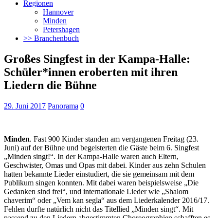
Regionen
Hannover
Minden
Petershagen
>> Branchenbuch
Großes Singfest in der Kampa-Halle:
Schüler*innen eroberten mit ihren
Liedern die Bühne
29. Juni 2017
Panorama
0
Minden
. Fast 900 Kinder standen am vergangenen Freitag (23.
Juni) auf der Bühne und begeisterten die Gäste beim 6. Singfest
„Minden singt!“. In der Kampa-Halle waren auch Eltern,
Geschwister, Omas und Opas mit dabei.
Kinder aus zehn Schulen
hatten bekannte Lieder einstudiert, die sie gemeinsam mit dem
Publikum singen konnten. Mit dabei waren beispielsweise „Die
Gedanken sind frei“, und internationale Lieder wie „Shalom
chaverim“ oder „Vem kan segla“ aus dem Liederkalender 2016/17.
Fehlen durfte natürlich nicht das Titellied „Minden singt“. Mit
passend zu den Liedern abgestimmten Choreographien schafften es