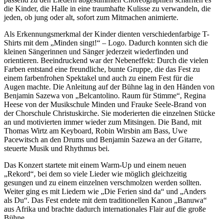
die Kinder, die Halle in eine traumhafte Kulisse zu verwandeln, die
jeden, ob jung oder alt, sofort zum Mitmachen animierte.
Als Erkennungsmerkmal der Kinder dienten verschiedenfarbige T-
Shirts mit dem „Minden singt!“ – Logo. Dadurch konnten sich die
kleinen Sängerinnen und Sänger jederzeit wiederfinden und
orientieren. Beeindruckend war der Nebeneffekt: Durch die vielen
Farben entstand eine freundliche, bunte Gruppe, die das Fest zu
einem farbenfrohen Spektakel und auch zu einem Fest für die
Augen machte. Die Anleitung auf der Bühne lag in den Händen von
Benjamin Sazewa von „Belcantolino. Raum für Stimme“, Regina
Heese von der Musikschule Minden und Frauke Seele-Brand von
der Chorschule Christuskirche. Sie moderierten die einzelnen Stücke
an und motivierten immer wieder zum Mitsingen. Die Band, mit
Thomas Wirtz am Keyboard, Robin Wirsbin am Bass, Uwe
Pacewitsch an den Drums und Benjamin Sazewa an der Gitarre,
steuerte Musik und Rhythmus bei.
Das Konzert startete mit einem Warm-Up und einem neuen
„Rekord“, bei dem so viele Lieder wie möglich gleichzeitig
gesungen und zu einem einzelnen verschmolzen werden sollten.
Weiter ging es mit Liedern wie „Die Ferien sind da“ und „Anders
als Du“. Das Fest endete mit dem traditionellen Kanon „Banuwa“
aus Afrika und brachte dadurch internationales Flair auf die große
Bühne.