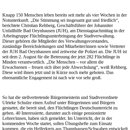
Knapp 150 Menschen leben bereits seit mehr als vier Wochen in der
Notunterkunft. „Die Stimmung sei insgesamt gut und friedlich“,
berichtete Christian Rehberg, Geschäftsführer der Johanniter
Unfallhilfe Bad Oeynhausen (JUH), am Dienstagnachmittag in der
Arbeitsgruppe Flüchtlingsunterbringung der Stadtverwaltung.
Dieser gehören die Mitglieder des Verwaltungsvorstandes,
zuständige Bereichsleitungen und Mitarbeiter/innen sowie Vertreter
der JUH Bad Oeynhausen und zeitweise die Polizei an. Die JUH ist
seit dem 2. August für die Betreuung der jetzt 282 Flüchtlinge in
Minden verantwortlich. „Die Menschen – vor allem die
Erwachsenen – freuen sich über jede Abwechslung“, weiß Rehberg.
Diese wird ihnen jetzt und in Kürze noch mehr geboten. Das
ehrenamtliche Engagement ist nach wie vor sehr groß.
So hat die stellvertretende Bürgermeisterin und Stadtverordnete
Ulrieke Schulze einen Aufruf unter Bürgerinnen und Bürgern
gestartet, die bereit sind, den Flüchtlingen Deutschunterricht zu
geben. 40 Interessierte, darunter auch einige pensionierte
Lehrer/innen, haben sich gemeldet. Im Unterricht, der in der
kommenden Woche startet, sollen Übungshefte zum Einsatz
kommen, die ein Helferkreis aus Thannhausen/Schwaben entwickelt