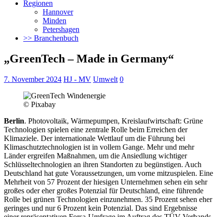
Regionen
Hannover
Minden
Petershagen
>> Branchenbuch
„GreenTech – Made in Germany“
7. November 2024
HJ - MV
Umwelt
0
© Pixabay
Berlin
. Photovoltaik, Wärmepumpen, Kreislaufwirtschaft: Grüne
Technologien spielen eine zentrale Rolle beim Erreichen der
Klimaziele. Der internationale Wettlauf um die Führung bei
Klimaschutztechnologien ist in vollem Gange. Mehr und mehr
Länder ergreifen Maßnahmen,
um die Ansiedlung wichtiger
Schlüsseltechnologien an ihren Standorten zu begünstigen. Auch
Deutschland hat gute Voraussetzungen, um vorne mitzuspielen. Eine
Mehrheit von 57 Prozent der hiesigen Unternehmen sehen ein sehr
großes oder eher großes Potenzial für Deutschland, eine führende
Rolle bei grünen Technologien einzunehmen. 35 Prozent sehen eher
geringes und nur 6 Prozent kein Potenzial. Das sind Ergebnisse
einer repräsentativen Forsa-Umfrage im Auftrag des TÜV-Verbands