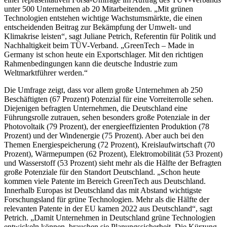
unter 500 Unternehmen ab 20 Mitarbeitenden. „Mit grünen
Technologien entstehen wichtige Wachstumsmärkte, die einen
entscheidenden Beitrag zur Bekämpfung der Umwelt- und
Klimakrise leisten“, sagt Juliane Petrich, Referentin für Politik und
Nachhaltigkeit beim TÜV-Verband. „GreenTech – Made in
Germany ist schon heute ein Exportschlager. Mit den richtigen
Rahmenbedingungen kann die deutsche Industrie zum
Weltmarktführer werden.“
Die Umfrage zeigt, dass vor allem große Unternehmen ab 250
Beschäftigten (67 Prozent) Potenzial für eine Vorreiterrolle sehen.
Diejenigen befragten Unternehmen, die Deutschland eine
Führungsrolle zutrauen, sehen besonders große Potenziale in der
Photovoltaik (79 Prozent), der energieeffizienten Produktion (78
Prozent) und der Windenergie (75 Prozent). Aber auch bei den
Themen Energiespeicherung (72 Prozent), Kreislaufwirtschaft (70
Prozent), Wärmepumpen (62 Prozent), Elektromobilität (53 Prozent)
und Wasserstoff (53 Prozent) sieht mehr als die Hälfte der Befragten
große Potenziale für den Standort Deutschland. „Schon heute
kommen viele Patente im Bereich GreenTech aus Deutschland.
Innerhalb Europas ist Deutschland das mit Abstand wichtigste
Forschungsland für grüne Technologien. Mehr als die Hälfte der
relevanten Patente in der EU kamen 2022 aus Deutschland“, sagt
Petrich. „Damit Unternehmen in Deutschland grüne Technologien
entwickeln können, brauchen sie Planungssicherheit. Die Kürzung