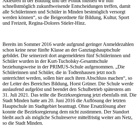
Akteuren in der Bildung und der Politik müssen wir nun
schnellstmöglich zukunftweisende Entscheidungen treffen, damit
alle Schülerinnen und Schüler in Minden bestmöglich versorgt
werden können“, so die Beigeordnete für Bildung, Kultur, Sport
und Freizeit, Regina-Dolores Stieler-Hinz.
Bereits im Sommer 2016 wurde aufgrund geringer Anmeldezahlen
schon keine neue fünfte Klasse an der Ganztagshauptschule
gebildet. Die seinerzeit dort angemeldeten fünf Schülerinnen und
Schüler wurden in der Kurt-Tucholsky-Gesamtschule
beziehungsweise in der PRIMUS-Schule aufgenommen. „Die
Schülerinnen und Schüler, die in Todtenhausen jetzt noch
unterrichtet werden, sollen hier auch ihren Abschluss machen“, so
der Leiter des Bereiches Bildung, Horst Grüner. Die Schule werde
auslaufend aufgelöst und beendet den Schulbetrieb spätestens am
31. Juli 2021. Das teilte die Bezirksregierung jetzt ebenfalls mit. Die
Stadt Minden hatte am 20. Juni 2016 die Auflösung der letzten
Hauptschule im Stadtgebiet beantragt. Ohne Ersatzlösung aber
konnte die Bezirksregierung dem nicht zustimmen. Der Standort
bleibt auch als mögliche Schulreserve mittelfristig weiter am Netz,
so die Stadt Minden.