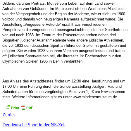
Bildern, darunter Porträts, Motive vom Leben auf dem Land sowie
Aufnahmen von Gebäuden. Im Mittelpunkt stehen Westfalens Abschied
von der Vergangenheit und der Beginn der Moderne, wie er sich um 1900
vollzog und damals von neugierigen Kameras aufgezeichnet wurde. Die
Ausstellung „Vergessene Rekorde“ erzählt aus verschiedenen
Perspektiven die vergessenen Lebensgeschichten jüdischer SportlerInnen
vor und nach 1933. Im Zentrum der Präsentation stehen neben drei
Biografien jüdischer Ausnahmetalente viele andere jüdische AthletInnen,
die vor 1933 den deutschen Sport an führender Stelle mit gestalteten und
prägten. Sie wurden 1933 von ihren Vereinen ausgeschlossen und traten
oft jüdischen Sportvereinen bei, die ihrerseits ihr Fortbestehen nur den
Olympischen Spielen 1936 in Berlin verdankten.
Aus Anlass des Altstadtfestes findet um 12:30 eine Hausführung und um
17:00 Uhr eine Führung durch die Sonderausstellung „Galgen, Rad und
Scheiterhaufen für einen vergünstigten Preis von 1,- € pro Erwachsenem
statt. Weitere Informationen gibt es unter www.mindenermuseum.de.
Zurück
Der deutsche Sport in der NS-Zeit