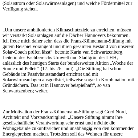
(Solarstrom oder Solarwärmeanlagen) und welche Fördermittel zur
Verfügung stehen.
„Um unsere ambitionierten Klimaschutzziele zu erreichen, müssen
wir verstärkt Solaranlagen auf die Dächer Hannovers bekommen.
Ich freue mich daher sehr, dass die Franz-Kühnemann-Stiftung mit
gutem Beispiel vorangeht und ihren gesamten Bestand von unserem
Solar-Coach prüfen lässt“, betonte Karin van Schwartzenberg,
Leiterin des Fachbereichs Umwelt und Stadtgrün der LHH,
anlässlich des heutigen Starts der bundesweiten Aktion „Woche der
Sonne und Pellets“ (17. bis 26. Juni). „Die Stiftung hat schon
Gebäude im Passivhausstandard errichtet und mit
Solarwärmeanlagen ausgerüstet, teilweise sogar in Kombination mit
Gründächern. Das ist in Hannover beispielhaft“, so van
Schwartzenberg weiter.
Zur Motivation der Franz-Kühnemann-Stiftung sagt Gerd Nord,
Architekt und Vorstandsmitglied: „Unsere Stiftung nimmt ihre
gesellschaftliche Verantwortung sehr ernst und möchte die
Wohngebäude zukunftssicher und unabhängig von den kommenden
Energiepreisen machen. Trotzdem soll das Wohnen für unsere