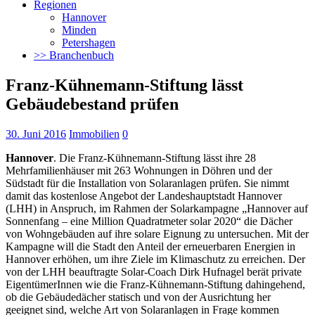
Regionen
Hannover
Minden
Petershagen
>> Branchenbuch
Franz-Kühnemann-Stiftung lässt
Gebäudebestand prüfen
30. Juni 2016
Immobilien
0
Hannover
. Die Franz-Kühnemann-Stiftung lässt ihre 28
Mehrfamilienhäuser mit 263 Wohnungen in Döhren und der
Südstadt für die Installation von Solaranlagen prüfen. Sie nimmt
damit das kostenlose Angebot der Landeshauptstadt Hannover
(LHH) in Anspruch,
im Rahmen der Solarkampagne „Hannover auf
Sonnenfang – eine Million Quadratmeter solar 2020“ die Dächer
von Wohngebäuden auf ihre solare Eignung zu untersuchen. Mit der
Kampagne will die Stadt den Anteil der erneuerbaren Energien in
Hannover erhöhen, um ihre Ziele im Klimaschutz zu erreichen. Der
von der LHH beauftragte Solar-Coach Dirk Hufnagel berät private
EigentümerInnen wie die Franz-Kühnemann-Stiftung dahingehend,
ob die Gebäudedächer statisch und von der Ausrichtung her
geeignet sind, welche Art von Solaranlagen in Frage kommen