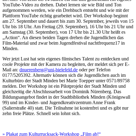
YouTube-Video zu drehen. Dabei lernen sie wie Bild und Ton
aufgenommen werden, wie ein Drehbuch entsteht und wie mit der
Plattform YouTube richtig gearbeitet wird. Der Workshop beginnt
am 27. September und dauert bis zum 30. September, jeweils von 15
Uhr bis 18 Uhr. Am Freitag (29. September), 16 Uhr bis 21 Uhr und
am Samstag (30. September), von 17 Uhr bis 21.30 Uhr heißt es
„Action“. An diesen beiden Tagen drehen die Jugendlichen das
Film-Material und zwar beim Jugendfestival nachtfrequenz17 in
Minden.
Wer jetzt Lust hat sein eigenes filmisches Talent zu entdecken und
coole Projekte mit der Kamera zu begleiten, der meldet sich per E-
Mail an:
dnuerenberg@uni-bielefeld.de
oder per Telefon
0177/5205392. Alternativ können sich die Jugendlichen auch im
Kulturbüro der Stadt Minden bei Marie Toepper unter 0571/89758
melden. Der Workshop ist ein Pilotprojekt der Stadt Minden und
gleichzeitig die Abschlussarbeit von Dominik Nürenberg. Das
Bildungsangebot findet in der Stadtbibliothek Minden (Königswall
99) und im Kinder- und Jugendkreativzentrum Anne Frank
(Salierstraße 40) statt. Die Teilnahme ist kostenfrei und es gibt nur
zehn freie Plätze. Schnell sein lohnt sich.
» Plakat zum Kulturrucksack-Workshop „Film ab!“