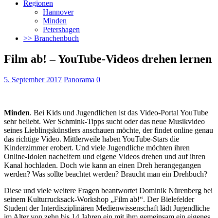
Regionen
Hannover
Minden
Petershagen
>> Branchenbuch
Film ab! – YouTube-Videos drehen lernen
5. September 2017
Panorama
0
Minden
. Bei Kids und Jugendlichen ist das Video-Portal YouTube
sehr beliebt. Wer Schmink-Tipps sucht oder das neue Musikvideo
seines Lieblingskünstlers anschauen möchte, der findet online genau
das richtige Video. Mittlerweile haben YouTube-Stars die
Kinderzimmer erobert. Und viele Jugendliche möchten ihren
Online-Idolen nacheifern und eigene Videos drehen
und auf ihren
Kanal hochladen. Doch wie kann an einen Dreh herangegangen
werden? Was sollte beachtet werden? Braucht man ein Drehbuch?
Diese und viele weitere Fragen beantwortet Dominik Nürenberg bei
seinem Kulturrucksack-Workshop „Film ab!“. Der Bielefelder
Student der Interdisziplinären Medienwissenschaft lädt Jugendliche
im Alter von zehn bis 14 Jahren ein mit ihm gemeinsam ein eigenes