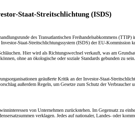
tor-Staat-Streitschlichtung (ISDS)
andlungsrunde des Transatlantischen Freihandelsabkommens (TTIP) in
nvestor-Staat-Streitschlichtungssystem (ISDS) der EU-Kommission krit
chläuchen. Hier wird als Richtungswechsel verkauft, was am Grundsat
 können, ohne an ökologische oder soziale Standards gebunden zu sein
sorganisationen geäußerte Kritik an der Investor-Staat-Streitschlichtu
rmvorschlag außerdem Regeln, um Gesetze zum Schutz der Verbraucher
Gewinninteressen von Unternehmen zurückstehen. Im Gegensatz zu ein
ensersatzsummen verklagen. Jedes auf nationaler, Landes- oder kommun