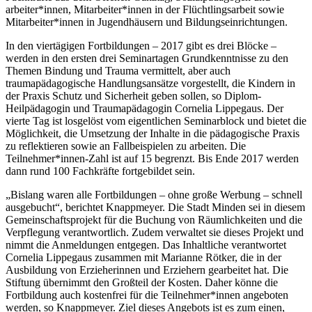
arbeiter*innen, Mitarbeiter*innen in der Flüchtlingsarbeit sowie
Mitarbeiter*innen in Jugendhäusern und Bildungseinrichtungen.
In den viertägigen Fortbildungen – 2017 gibt es drei Blöcke –
werden in den ersten drei Seminartagen Grundkenntnisse zu den
Themen Bindung und Trauma vermittelt, aber auch
traumapädagogische Handlungsansätze vorgestellt, die Kindern in
der Praxis Schutz und Sicherheit geben sollen, so Diplom-
Heilpädagogin und Traumapädagogin Cornelia Lippegaus. Der
vierte Tag ist losgelöst vom eigentlichen Seminarblock und bietet die
Möglichkeit, die Umsetzung der Inhalte in die pädagogische Praxis
zu reflektieren sowie an Fallbeispielen zu arbeiten. Die
Teilnehmer*innen-Zahl ist auf 15 begrenzt. Bis Ende 2017 werden
dann rund 100 Fachkräfte fortgebildet sein.
„Bislang waren alle Fortbildungen – ohne große Werbung – schnell
ausgebucht“, berichtet Knappmeyer. Die Stadt Minden sei in diesem
Gemeinschaftsprojekt für die Buchung von Räumlichkeiten und die
Verpflegung verantwortlich. Zudem verwaltet sie dieses Projekt und
nimmt die Anmeldungen entgegen. Das Inhaltliche verantwortet
Cornelia Lippegaus zusammen mit Marianne Rötker, die in der
Ausbildung von Erzieherinnen und Erziehern gearbeitet hat. Die
Stiftung übernimmt den Großteil der Kosten. Daher könne die
Fortbildung auch kostenfrei für die Teilnehmer*innen angeboten
werden, so Knappmeyer. Ziel dieses Angebots ist es zum einen,