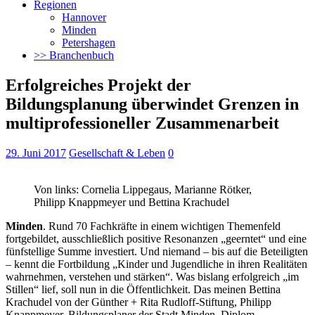
Regionen
Hannover
Minden
Petershagen
>> Branchenbuch
Erfolgreiches Projekt der
Bildungsplanung überwindet Grenzen in
multiprofessioneller Zusammenarbeit
29. Juni 2017
Gesellschaft & Leben
0
Von links: Cornelia Lippegaus, Marianne Rötker,
Philipp Knappmeyer und Bettina Krachudel
Minden
. Rund 70 Fachkräfte in einem wichtigen Themenfeld
fortgebildet, ausschließlich positive Resonanzen „geerntet“ und eine
fünfstellige Summe investiert. Und niemand – bis auf die Beteiligten
– kennt die Fortbildung „Kinder und Jugendliche
in ihren Realitäten
wahrnehmen, verstehen und stärken“. Was bislang erfolgreich „im
Stillen“ lief, soll nun in die Öffentlichkeit. Das meinen Bettina
Krachudel von der Günther + Rita Rudloff-Stiftung, Philipp
Knappmeyer, Bildungsplaner der Stadt Minden, Diplom-