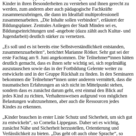
Kinder in ihren Besonderheiten zu verstehen und ihnen gerecht zu
werden, zum anderen aber auch pädagogische Fachkräfte
zusammenzubringen, die dann im Idealfall multiprofessionell
zusammenarbeiten. „Die Inhalte sollen verbinden“, erläutert der
Bildungsplaner. Zentrales Anliegen der Stadt Minden sei es,
Bildungseinrichtungen und -angebote (dazu zählt auch Kultur- und
Jugendarbeit) deutlich stärker zu vernetzen.
„Es soll und es ist bereits eine Selbstverständlichkeit entstanden,
zusammenzuarbeiten“, berichtet Marianne Rötker. Sehr gut sei der
erste Fachtag am 9. Juni angekommen. Die Teilnehmer*innen hätten
deutlich gemacht, dass es ihnen sehr wichtig sei, sich regelmäßig
auszutauschen sowie das in der Fortbildung Gelernte weiter zu
entwickeln und in der Gruppe Rückhalt zu finden. In den Seminaren
bekommen die Teilnehmer*innen unter anderem vermittelt, dass die
traumatischen Erfahrungen an sich nicht im Mittelpunkt stehen,
sondern dass es zunächst darum geht, erst einmal den Blick auf
jedes Kind zu richten, Verhaltensweisen aufgrund von möglichen
Belastungen wahrzunehmen, aber auch die Ressourcen jedes
Kindes zu erkennen.
„Kinder brauchen in erster Linie Schutz und Sicherheit, um sich gut
zu entwickeln“, so Cornelia Lippegaus. Daher sei es wichtig,
zunächst Nähe und Sicherheit herzustellen, Orientierung und
Verlässlichkeit zu bieten. „Das geht oft auch ohne Sprache“, so