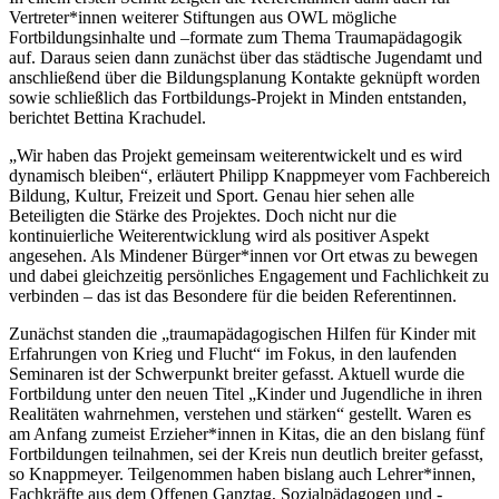
Vertreter*innen weiterer Stiftungen aus OWL mögliche
Fortbildungsinhalte und –formate zum Thema Traumapädagogik
auf. Daraus seien dann zunächst über das städtische Jugendamt und
anschließend über die Bildungsplanung Kontakte geknüpft worden
sowie schließlich das Fortbildungs-Projekt in Minden entstanden,
berichtet Bettina Krachudel.
„Wir haben das Projekt gemeinsam weiterentwickelt und es wird
dynamisch bleiben“, erläutert Philipp Knappmeyer vom Fachbereich
Bildung, Kultur, Freizeit und Sport. Genau hier sehen alle
Beteiligten die Stärke des Projektes. Doch nicht nur die
kontinuierliche Weiterentwicklung wird als positiver Aspekt
angesehen. Als Mindener Bürger*innen vor Ort etwas zu bewegen
und dabei gleichzeitig persönliches Engagement und Fachlichkeit zu
verbinden – das ist das Besondere für die beiden Referentinnen.
Zunächst standen die „traumapädagogischen Hilfen für Kinder mit
Erfahrungen von Krieg und Flucht“ im Fokus, in den laufenden
Seminaren ist der Schwerpunkt breiter gefasst. Aktuell wurde die
Fortbildung unter den neuen Titel „Kinder und Jugendliche in ihren
Realitäten wahrnehmen, verstehen und stärken“ gestellt. Waren es
am Anfang zumeist Erzieher*innen in Kitas, die an den bislang fünf
Fortbildungen teilnahmen, sei der Kreis nun deutlich breiter gefasst,
so Knappmeyer. Teilgenommen haben bislang auch Lehrer*innen,
Fachkräfte aus dem Offenen Ganztag, Sozialpädagogen und -