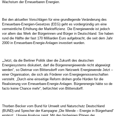
Wachstum der Erneuerbaren Energien.
Bei den aktuellen Vorschlägen für eine grundlegende Veränderung des
Erneuerbare-Energien-Gesetzes (EEG) geht es vordergründig um eine
vermeintliche Erhöhung der Markteffizienz. Die Energiewende ist jedoch
vor allem das Werk der Bürgerinnen und Bürger in Deutschland. Sie haben
rund die Hälfte der fast 170 Milliarden Euro aufgebracht, die seit dem Jahr
2000 in Erneuerbare-Energie-Anlagen investiert wurden.
„
Jetzt, da die Berliner Politik über die Zukunft des deutschen
Energiesystems diskutiert, darf die Bürgerenergiewende nicht abgewürgt
werden“, so Dietmar von Blittersdorff vom Netzwerk Energiewende Jetzt –
einer Organisation, die sich als Förderer von Energiegenossenschaften
versteht. „Durch eine einseitige Reform drohen große Hürden für die
Realisierung von Erneuerbare-Energie-Anlagen. Bürgerenergie hätte so de
facto keine Chance mehr“, befürchtet von Blittersdorff.
Thorben Becker vom Bund für Umwelt und Naturschutz Deutschland
(BUND) und Sprecher der Kampagne „Die Wende – Energie in Bürgerhand“
ergänzt: „Unsere Analyse zeigt: Mit den bisherigen Plänen der