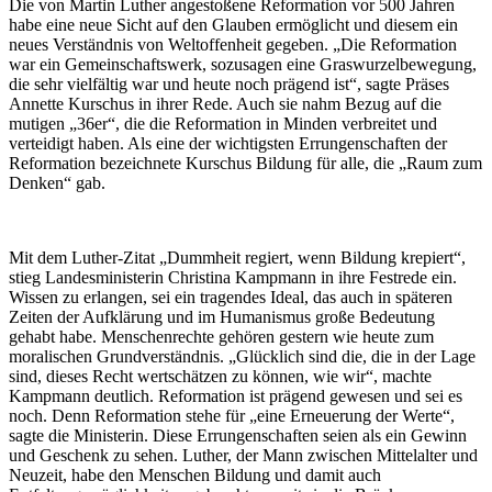
Die von Martin Luther angestoßene Reformation vor 500 Jahren
habe eine neue Sicht auf den Glauben ermöglicht und diesem ein
neues Verständnis von Weltoffenheit gegeben. „Die Reformation
war ein Gemeinschaftswerk, sozusagen eine Graswurzelbewegung,
die sehr vielfältig war und heute noch prägend ist“, sagte Präses
Annette Kurschus in ihrer Rede. Auch sie nahm Bezug auf die
mutigen „36er“, die die Reformation in Minden verbreitet und
verteidigt haben. Als eine der wichtigsten Errungenschaften der
Reformation bezeichnete Kurschus Bildung für alle, die „Raum zum
Denken“ gab.
Mit dem Luther-Zitat „Dummheit regiert, wenn Bildung krepiert“,
stieg Landesministerin Christina Kampmann in ihre Festrede ein.
Wissen zu erlangen, sei ein tragendes Ideal, das auch in späteren
Zeiten der Aufklärung und im Humanismus große Bedeutung
gehabt habe. Menschenrechte gehören gestern wie heute zum
moralischen Grundverständnis. „Glücklich sind die, die in der Lage
sind, dieses Recht wertschätzen zu können, wie wir“, machte
Kampmann deutlich. Reformation ist prägend gewesen und sei es
noch. Denn Reformation stehe für „eine Erneuerung der Werte“,
sagte die Ministerin. Diese Errungenschaften seien als ein Gewinn
und Geschenk zu sehen. Luther, der Mann zwischen Mittelalter und
Neuzeit, habe den Menschen Bildung und damit auch