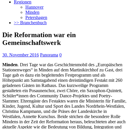
Regionen
Hannover
Minden
Petershagen
>> Branchenbuch
Die Reformation war ein
Gemeinschaftswerk
30. November 2016
Panorama
0
Minden
. Drei Tage war das Geschichtenmobil des „Europäischen
Stationenweges“ in Minden auf dem Martinikirchhof zu Gast, drei
Tage gab es dazu ein begleitendes Festprogramm
und als
Höhepunkt am Samstagabend einen dreistündigen Festakt mit 260
geladenen Gästen im Rathaus. Das kurzweilige Programm
gestalteten ein Posaunenchor, zwei Chöre, ein Saxophon-Quintett,
Schüler*innen des Community Dance-Projektes und Poetry-
Slammer. Ehrengäste des Festaktes waren die Ministerin für Familie,
Kinder, Jugend, Kultur und Sport des Landes Nordrhein-Westfalen,
Christina Kampmann, und die Präses der Landeskirche in
Westfalen, Annette Kurschus. Beide strichen die besondere Rolle
Mindens in der Zeit der Reformation heraus, beleuchteten aber auch
aktuelle Aspekte wie die Bedeutung von Bildung, Integration und