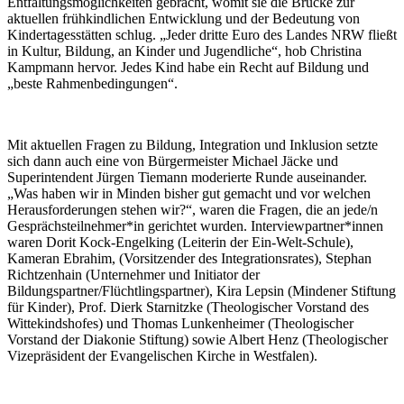
Entfaltungsmöglichkeiten gebracht, womit sie die Brücke zur
aktuellen frühkindlichen Entwicklung und der Bedeutung von
Kindertagesstätten schlug. „Jeder dritte Euro des Landes NRW fließt
in Kultur, Bildung, an Kinder und Jugendliche“, hob Christina
Kampmann hervor. Jedes Kind habe ein Recht auf Bildung und
„beste Rahmenbedingungen“.
Mit aktuellen Fragen zu Bildung, Integration und Inklusion setzte
sich dann auch eine von Bürgermeister Michael Jäcke und
Superintendent Jürgen Tiemann moderierte Runde auseinander.
„Was haben wir in Minden bisher gut gemacht und vor welchen
Herausforderungen stehen wir?“, waren die Fragen, die an jede/n
Gesprächsteilnehmer*in gerichtet wurden. Interviewpartner*innen
waren Dorit Kock-Engelking (Leiterin der Ein-Welt-Schule),
Kameran Ebrahim, (Vorsitzender des Integrationsrates), Stephan
Richtzenhain (Unternehmer und Initiator der
Bildungspartner/Flüchtlingspartner), Kira Lepsin (Mindener Stiftung
für Kinder), Prof. Dierk Starnitzke (Theologischer Vorstand des
Wittekindshofes) und Thomas Lunkenheimer (Theologischer
Vorstand der Diakonie Stiftung) sowie Albert Henz (Theologischer
Vizepräsident der Evangelischen Kirche in Westfalen).