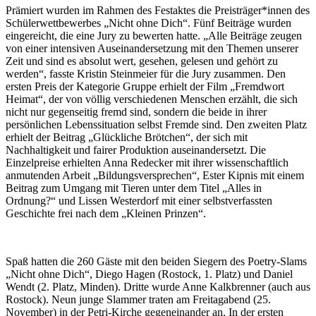
Prämiert wurden im Rahmen des Festaktes die Preisträger*innen des
Schülerwettbewerbes „Nicht ohne Dich“. Fünf Beiträge wurden
eingereicht, die eine Jury zu bewerten hatte. „Alle Beiträge zeugen
von einer intensiven Auseinandersetzung mit den Themen unserer
Zeit und sind es absolut wert, gesehen, gelesen und gehört zu
werden“, fasste Kristin Steinmeier für die Jury zusammen. Den
ersten Preis der Kategorie Gruppe erhielt der Film „Fremdwort
Heimat“, der von völlig verschiedenen Menschen erzählt, die sich
nicht nur gegenseitig fremd sind, sondern die beide in ihrer
persönlichen Lebenssituation selbst Fremde sind. Den zweiten Platz
erhielt der Beitrag „Glückliche Brötchen“, der sich mit
Nachhaltigkeit und fairer Produktion auseinandersetzt. Die
Einzelpreise erhielten Anna Redecker mit ihrer wissenschaftlich
anmutenden Arbeit „Bildungsversprechen“, Ester Kipnis mit einem
Beitrag zum Umgang mit Tieren unter dem Titel „Alles in
Ordnung?“ und Lissen Westerdorf mit einer selbstverfassten
Geschichte frei nach dem „Kleinen Prinzen“.
Spaß hatten die 260 Gäste mit den beiden Siegern des Poetry-Slams
„Nicht ohne Dich“, Diego Hagen (Rostock, 1. Platz) und Daniel
Wendt (2. Platz, Minden). Dritte wurde Anne Kalkbrenner (auch aus
Rostock). Neun junge Slammer traten am Freitagabend (25.
November) in der Petri-Kirche gegeneinander an. In der ersten