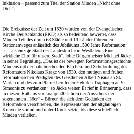
Inklusion – passend zum Titel der Station Minden „Nicht ohne
Dich“.
Die Ereignisse der Zeit um 1530 wurden von der Evangelischen
Kirche Deutschlands (EKD) als so bedeutend bewertet, dass
Minden Teil des durch 68 Städte und 19 Länder führenden
Stationenweges anlässlich des Jubiläums „500 Jahre Reformation“
ist – als einzige Stadt der Landeskirche in Westfalen. „Eine
wirkliche Ehre für unsere Stadt“, lobte Bürgermeister Michael Jäcke
in seiner Begrüßung. „Das ist der bewegten Reformationsgeschichte
Mindens mit der bahnbrechenden Kirchen- und Schulordnung des
Reformators Nikolaus Krage von 1530, den mutigen und frühen
reformatorischen Predigten des Geistlichen Albert Nisius an St.
Marien und des zum Pfarrer berufenen Heinrich Traphagen an St.
Simeonis zu verdanken“, so Jäcke weiter. Er rief in Erinnerung, dass
in diesem Rathaus vor knapp 500 Jahren der Ausschuss der
sogenannten „36er“ – Bürger, die sich dem Gedanken der
Reformation verschrieben, die Repräsentanten der altgläubigen
Konvente vorlud und unter Druck setzte, bis diese schließlich
Minden verließen.