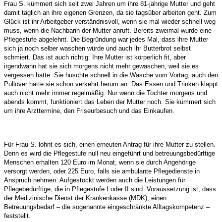
Frau S. kümmert sich seit zwei Jahren um ihre 81-jährige Mutter und geht
damit täglich an ihre eigenen Grenzen, da sie tagsüber arbeiten geht. Zum
Glück ist ihr Arbeitgeber verständnisvoll, wenn sie mal wieder schnell weg
muss, wenn die Nachbarin der Mutter anruft. Bereits zweimal wurde eine
Pflegestufe abgelehnt. Die Begründung war jedes Mal, dass ihre Mutter
sich ja noch selber waschen würde und auch ihr Butterbrot selbst
schmiert. Das ist auch richtig: Ihre Mutter ist körperlich fit, aber
irgendwann hat sie sich morgens nicht mehr gewaschen, weil sie es
vergessen hatte. Sie huschte schnell in die Wäsche vom Vortag, auch den
Pullover hatte sie schon verkehrt herum an. Das Essen und Trinken klappt
auch nicht mehr immer regelmäßig. Nur wenn die Tochter morgens und
abends kommt, funktioniert das Leben der Mutter noch. Sie kümmert sich
um ihre Arzttermine, den Friseurbesuch und das Einkaufen.
Für Frau S. lohnt es sich, einen erneuten Antrag für ihre Mutter zu stellen.
Denn es wird die Pflegestufe null neu eingeführt und betreuungsbedürftige
Menschen erhalten 120 Euro im Monat, wenn sie durch Angehörige
versorgt werden, oder 225 Euro, falls sie ambulante Pflegedienste in
Anspruch nehmen. Aufgestockt werden auch die Leistungen für
Pflegebedürftige, die in Pflegestufe I oder II sind. Voraussetzung ist, dass
der Medizinische Dienst der Krankenkasse (MDK), einen
Betreuungsbedarf – die sogenannte eingeschränkte Alltagskompetenz –
feststellt.