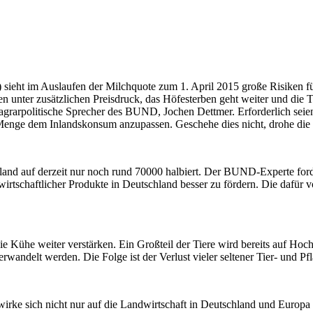
ieht im Auslaufen der Milchquote zum 1. April 2015 große Risiken fü
 unter zusätzlichen Preisdruck, das Höfesterben geht weiter und die Ti
 agrarpolitische Sprecher des BUND, Jochen Dettmer. Erforderlich seie
Menge dem Inlandskonsum anzupassen. Geschehe dies nicht, drohe die H
land auf derzeit nur noch rund 70000 halbiert. Der BUND-Experte forde
irtschaftlicher Produkte in Deutschland besser zu fördern. Die dafür
 Kühe weiter verstärken. Ein Großteil der Tiere wird bereits auf Hochl
wandelt werden. Die Folge ist der Verlust vieler seltener Tier- und Pf
ke sich nicht nur auf die Landwirtschaft in Deutschland und Europa ne