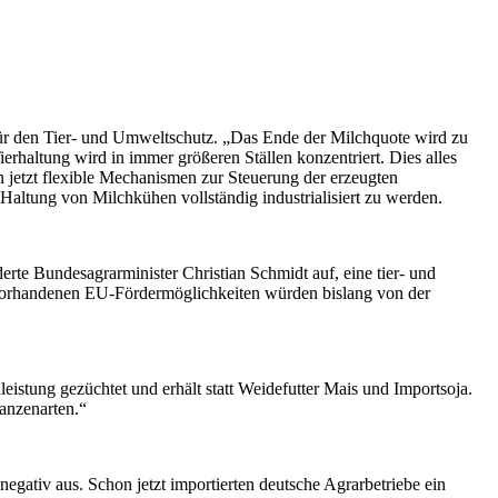
r den Tier- und Umweltschutz.
„Das Ende der Milchquote wird zu
erhaltung wird in immer größeren Ställen konzentriert. Dies alles
n jetzt flexible Mechanismen zur Steuerung der erzeugten
altung von Milchkühen vollständig industrialisiert zu werden.
rte Bundesagrarminister Christian Schmidt auf, eine tier- und
 vorhandenen EU-Fördermöglichkeiten würden bislang von der
eistung gezüchtet und erhält statt Weidefutter Mais und Importsoja.
lanzenarten.“
gativ aus. Schon jetzt importierten deutsche Agrarbetriebe ein