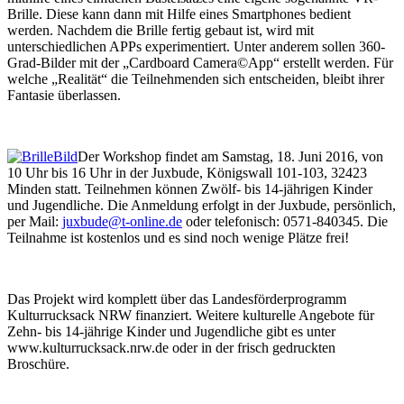
Brille. Diese kann dann mit Hilfe eines Smartphones bedient
werden. Nachdem die Brille fertig gebaut ist, wird mit
unterschiedlichen APPs experimentiert. Unter anderem sollen 360-
Grad-Bilder mit der „Cardboard Camera©App“ erstellt werden. Für
welche „Realität“ die Teilnehmenden sich entscheiden, bleibt ihrer
Fantasie überlassen.
Der Workshop findet am Samstag, 18. Juni 2016, von
10 Uhr bis 16 Uhr in der Juxbude, Königswall 101-103, 32423
Minden statt. Teilnehmen können Zwölf- bis 14-jährigen Kinder
und Jugendliche. Die Anmeldung erfolgt in der Juxbude, persönlich,
per Mail:
juxbude@t-online.de
oder telefonisch: 0571-840345. Die
Teilnahme ist kostenlos und es sind noch wenige Plätze frei!
Das Projekt wird komplett über das Landesförderprogramm
Kulturrucksack NRW finanziert. Weitere kulturelle Angebote für
Zehn- bis 14-jährige Kinder und Jugendliche gibt es unter
www.kulturrucksack.nrw.de oder in der frisch gedruckten
Broschüre.