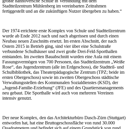
größte hannoversche Schule in Verbindung mit dem
Stadtteilzentrum Mühlenberg im vereinbarten Zeitrahmen
fertiggestellt und an die zukünftigen Nutzer übergeben zu haben.“
Der 1974 errichtete erste Komplex von Schule und Stadtteilzentrum
wurde ab Ende 2012 nach und nach abgerissen und durch einen
Neubau neuen Zuschnitts ersetzt. Im ersten Abschnitt, der nach
Ostern 2015 in Betrieb ging, sind vier über eine Schulstraße
verbundene Schulhäuser und zwei große Drei-Feld-Sporthallen
entstanden. Im zweiten Bauabschnitt wurden eine Aula mit einem
Fassungsvermögen von 700 Personen, das Stadtteilzentrum „Weiße
Rose“, das Jugendzentrum (alle im Erdgeschoss), die Stadtteil- und
Schulbibliothek, das Theaterpädagogische Zentrum (TPZ; beide im
ersten Obergeschoss) sowie im zweiten Obergeschoss städtische
Verwaltungsstellen des Kommunalen Sozialdienstes (KSD), der
„Jugend-Familie-Erziehung“ (JFE) und des Quartiersmanagements
neu gebaut. Die Sporthalle wird auch von mehreren Vereinen
intensiv genutzt.
Der neue Komplex, den das Architekturbüro Dasch-Zürn (Stuttgart)
entworfen hat, hat eine Bruttogeschossfläche von rund 30.000
Quadratmetern und befindet sich auf einem Grundstück von rund