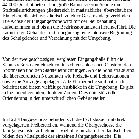
44.000 Quadratmetern. Die große Baumasse von Schule und
Stadtteileinrichtungen gliedert sich in maßstäbliche, überschaubare
Einheiten, die sich gestalterisch zu einer Gesamtanlage verbinden.
Die Achse der Fußgängerzone wird mit der Neubebauung
aufgenommen und bis an die Bezirkssportanlagen herangeführt. Die
kammartige Gebäudestruktur begünstigt eine intensive Begrünung
des Schulgeländes und Verzahnung mit der Umgebung.
Von der zweigeschossigen, verglasten Eingangshalle führt die
Schulstraße zu den einzelnen, in sich geschlossenen Clustern, den
Sporthallen und den Stadtteileinrichtungen. An die Schulstraße sind
die übergeordneten Nutzungen wie Freizeit- und Lehrerstationen
sowie die Aufzüge angelagert. Alle Flurbereiche sind natürlich
belichtet und bieten vielfältige Ausblicke in die Umgebung. Es gibt
keine innenliegenden, dunklen Zonen. Dies unterstützt die
Orientierung in den unterschiedlichen Gebäudeteilen.
Im Erd-/Hanggeschoss befinden sich die Fachklassen mit direkt
vorgelagerten Freibereichen, während die Obergeschosse die
Jahrgangscluster aufnehmen. Vielfältig nutzbare Lernlandschaften
bilden den Mittelpunkt der einzelnen Jahrgangsbereiche. Die