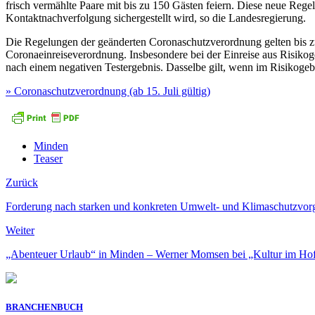
frisch vermählte Paare mit bis zu 150 Gästen feiern. Diese neue Rege
Kontaktnachverfolgung sichergestellt wird, so die Landesregierung.
Die Regelungen der geänderten Coronaschutzverordnung gelten bis zu
Coronaeinreiseverordnung. Insbesondere bei der Einreise aus Risikoge
nach einem negativen Testergebnis. Dasselbe gilt, wenn im Risikogebi
» Coronaschutzverordnung (ab 15. Juli gültig)
Minden
Teaser
Zurück
Forderung nach starken und konkreten Umwelt- und Klimaschutzvor
Weiter
„Abenteuer Urlaub“ in Minden – Werner Momsen bei „Kultur im Ho
BRANCHENBUCH