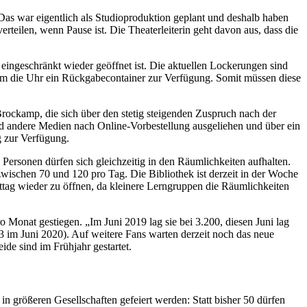
as war eigentlich als Studioproduktion geplant und deshalb haben
erteilen, wenn Pause ist. Die Theaterleiterin geht davon aus, dass die
i eingeschränkt wieder geöffnet ist. Die aktuellen Lockerungen sind
d um die Uhr ein Rückgabecontainer zur Verfügung. Somit müssen diese
Brockamp, die sich über den stetig steigenden Zuspruch nach der
nd andere Medien nach Online-Vorbestellung ausgeliehen und über ein
g zur Verfügung.
Personen dürfen sich gleichzeitig in den Räumlichkeiten aufhalten.
schen 70 und 120 pro Tag. Die Bibliothek ist derzeit in der Woche
ttag wieder zu öffnen, da kleinere Lerngruppen die Räumlichkeiten
 Monat gestiegen. „Im Juni 2019 lag sie bei 3.200, diesen Juni lag
73 im Juni 2020). Auf weitere Fans warten derzeit noch das neue
e sind im Frühjahr gestartet.
n größeren Gesellschaften gefeiert werden: Statt bisher 50 dürfen