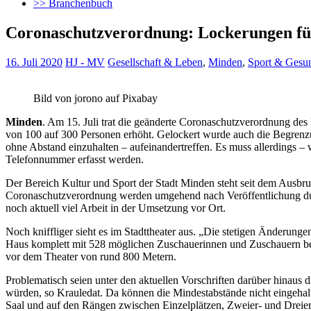
>> Branchenbuch
Coronaschutzverordnung: Lockerungen fü
16. Juli 2020
HJ - MV
Gesellschaft & Leben
,
Minden
,
Sport & Gesun
Bild von jorono auf Pixabay
Minden
. Am 15. Juli trat die geänderte Coronaschutzverordnung des
von 100 auf 300 Personen erhöht.
Gelockert wurde auch die Begrenzun
ohne Abstand einzuhalten – aufeinandertreffen. Es muss allerdings – 
Telefonnummer erfasst werden.
Der Bereich Kultur und Sport der Stadt Minden steht seit dem Ausbr
Coronaschutzverordnung werden umgehend nach Veröffentlichung durch
noch aktuell viel Arbeit in der Umsetzung vor Ort.
Noch kniffliger sieht es im Stadttheater aus. „Die stetigen Änderun
Haus komplett mit 528 möglichen Zuschauerinnen und Zuschauern bel
vor dem Theater von rund 800 Metern.
Problematisch seien unter den aktuellen Vorschriften darüber hinaus 
würden, so Krauledat. Da können die Mindestabstände nicht eingehalt
Saal und auf den Rängen zwischen Einzelplätzen, Zweier- und Dreie