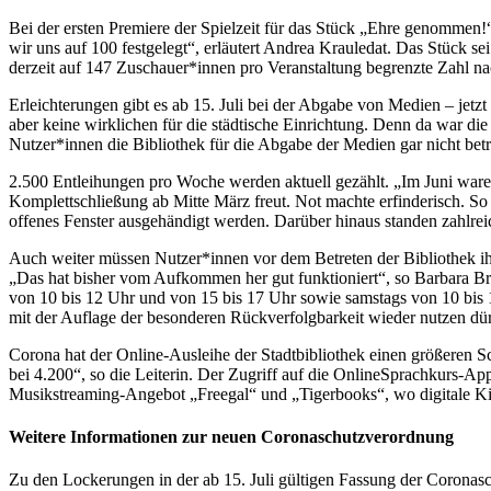
Bei der ersten Premiere der Spielzeit für das Stück „Ehre genommen
wir uns auf 100 festgelegt“, erläutert Andrea Krauledat. Das Stück se
derzeit auf 147 Zuschauer*innen pro Veranstaltung begrenzte Zahl na
Erleichterungen gibt es ab 15. Juli bei der Abgabe von Medien – jetzt
aber keine wirklichen für die städtische Einrichtung. Denn da war d
Nutzer*innen die Bibliothek für die Abgabe der Medien gar nicht betr
2.500 Entleihungen pro Woche werden aktuell gezählt. „Im Juni waren 
Komplettschließung ab Mitte März freut. Not machte erfinderisch. S
offenes Fenster ausgehändigt werden. Darüber hinaus standen zahlr
Auch weiter müssen Nutzer*innen vor dem Betreten der Bibliothek ihre
„Das hat bisher vom Aufkommen her gut funktioniert“, so Barbara B
von 10 bis 12 Uhr und von 15 bis 17 Uhr sowie samstags von 10 bis 
mit der Auflage der besonderen Rückverfolgbarkeit wieder nutzen dür
Corona hat der Online-Ausleihe der Stadtbibliothek einen größeren Sc
bei 4.200“, so die Leiterin. Der Zugriff auf die OnlineSprachkurs-Ap
Musikstreaming-Angebot „Freegal“ und „Tigerbooks“, wo digitale Ki
Weitere Informationen zur neuen Coronaschutzverordnung
Zu den Lockerungen in der ab 15. Juli gültigen Fassung der Coronasc