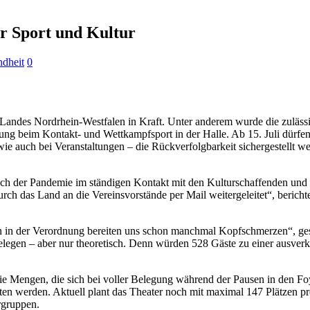
r Sport und Kultur
dheit
0
 Landes Nordrhein-Westfalen in Kraft. Unter anderem wurde die zuläss
g beim Kontakt- und Wettkampfsport in der Halle. Ab 15. Juli dürfen 
wie auch bei Veranstaltungen – die Rückverfolgbarkeit sichergestellt 
uch der Pandemie im ständigen Kontakt mit den Kulturschaffenden und
 das Land an die Vereinsvorstände per Mail weitergeleitet“, berichte
gen in der Verordnung bereiten uns schon manchmal Kopfschmerzen“, gest
egen – aber nur theoretisch. Denn würden 528 Gäste zu einer ausverk
die Mengen, die sich bei voller Belegung während der Pausen in den Fo
en werden. Aktuell plant das Theater noch mit maximal 147 Plätzen pr
rgruppen.