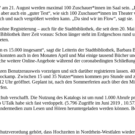
!“ am 21. August werden maximal 100 Zuschauer*innen im Saal sein. „D
i aber auch ein „guter Test“, wie sich 100 Zuschauer*innen im Theater v
ch und nach vergrößert werden kann. „Da sind wir im Flow“, sagt sie.
 ohne Registrierung – auch für die Stadtbibliothek, die seit dem 20. Ma
ie Bibliothek ihrer Zeit voraus: Schon länger steht im Erdgeschoss run
eten.
es 15.000 insgesamt“, sagt die Leiterin der Stadtbibliothek, Barbara 
o konnten auch in den Monaten April und Mai einige tausend Bücher u
eiche weitere Online-Angebote während der coronabedingten Schließun
n Benutzerausweis vorzeigen und sich darüber registrieren lassen. 40 
rockamp. Zwischen 15 und 35 Nutzer*innen kommen pro Stunde und zwi
12 Uhr geöffnet. Geplant ist, nach den Sommerferien auch über den Mi
fen.
hub verschafft. Die Nutzung des Katalogs ist um rund 1.000 Abrufe pro
p UTalk habe sich fast verdoppelt. (5.796 Zugriffe im Juni 2019 , 10.5
ndermedien zum Lesen und Hören heruntergeladen werden können. Beid
hutzverordung gehört, dass Hochzeiten in Nordrhein-Westfalen wieder i