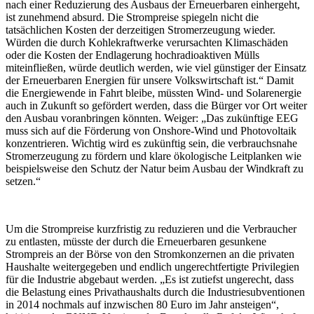
nach einer Reduzierung des Ausbaus der Erneuerbaren einhergeht,
ist zunehmend absurd. Die Strompreise spiegeln nicht die
tatsächlichen Kosten der derzeitigen Stromerzeugung wieder.
Würden die durch Kohlekraftwerke verursachten Klimaschäden
oder die Kosten der Endlagerung hochradioaktiven Mülls
miteinfließen, würde deutlich werden, wie viel günstiger der Einsatz
der Erneuerbaren Energien für unsere Volkswirtschaft ist.“ Damit
die Energiewende in Fahrt bleibe, müssten Wind- und Solarenergie
auch in Zukunft so gefördert werden, dass die Bürger vor Ort weiter
den Ausbau voranbringen könnten. Weiger: „Das zukünftige EEG
muss sich auf die Förderung von Onshore-Wind und Photovoltaik
konzentrieren. Wichtig wird es zukünftig sein, die verbrauchsnahe
Stromerzeugung zu fördern und klare ökologische Leitplanken wie
beispielsweise den Schutz der Natur beim Ausbau der Windkraft zu
setzen.“
Um die Strompreise kurzfristig zu reduzieren und die Verbraucher
zu entlasten, müsste der durch die Erneuerbaren gesunkene
Strompreis an der Börse von den Stromkonzernen an die privaten
Haushalte weitergegeben und endlich ungerechtfertigte Privilegien
für die Industrie abgebaut werden. „Es ist zutiefst ungerecht, dass
die Belastung eines Privathaushalts durch die Industriesubventionen
in 2014 nochmals auf inzwischen 80 Euro im Jahr ansteigen“,