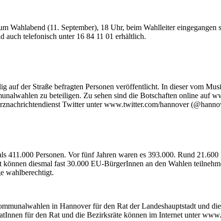
 zum Wahlabend (11. September), 18 Uhr, beim Wahlleiter eingegangen 
auch telefonisch unter 16 84 11 01 erhältlich.
ig auf der Straße befragten Personen veröffentlicht. In dieser vom Mu
mmunalwahlen zu beteiligen. Zu sehen sind die Botschaften online au
nachrichtendienst Twitter unter www.twitter.com/hannover (@hannov
als 411.000 Personen. Vor fünf Jahren waren es 393.000. Rund 21.600
mt können diesmal fast 30.000 EU-BürgerInnen an den Wahlen teilnehm
 wahlberechtigt.
munalwahlen in Hannover für den Rat der Landeshauptstadt und die 1
datInnen für den Rat und die Bezirksräte können im Internet unter ww