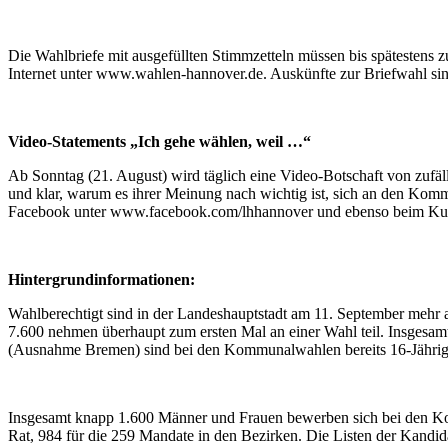
Die Wahlbriefe mit ausgefüllten Stimmzetteln müssen bis spätestens
Internet unter www.wahlen-hannover.de. Auskünfte zur Briefwahl sind 
Video-Statements „Ich gehe wählen, weil …“
Ab Sonntag (21. August) wird täglich eine Video-Botschaft von zufäll
und klar, warum es ihrer Meinung nach wichtig ist, sich an den Ko
Facebook unter www.facebook.com/lhhannover und ebenso beim Kurz
Hintergrundinformationen:
Wahlberechtigt sind in der Landeshauptstadt am 11. September mehr 
7.600 nehmen überhaupt zum ersten Mal an einer Wahl teil. Insgesa
(Ausnahme Bremen) sind bei den Kommunalwahlen bereits 16-Jährige
Insgesamt knapp 1.600 Männer und Frauen bewerben sich bei den Kom
Rat, 984 für die 259 Mandate in den Bezirken. Die Listen der Kandi