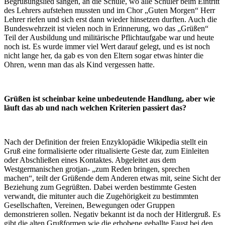
Begrüßungslied sangen, an die Schule, wo alle Schüler beim Eintritt
des Lehrers aufstehen mussten und im Chor „Guten Morgen“ Herr
Lehrer riefen und sich erst dann wieder hinsetzen durften. Auch die
Bundeswehrzeit ist vielen noch in Erinnerung, wo das „Grüßen“
Teil der Ausbildung und militärische Pflichtaufgabe war und heute
noch ist. Es wurde immer viel Wert darauf gelegt, und es ist noch
nicht lange her, da gab es von den Eltern sogar etwas hinter die
Ohren, wenn man das als Kind vergessen hatte.
Grüßen ist scheinbar keine unbedeutende Handlung, aber wie
läuft das ab und nach welchen Kriterien passiert das?
Nach der Definition der freien Enzyklopädie Wikipedia stellt ein
Gruß eine formalisierte oder ritualisierte Geste dar, zum Einleiten
oder Abschließen eines Kontaktes. Abgeleitet aus dem
Westgermanischen grotjan- „zum Reden bringen, sprechen
machen“, teilt der Grüßende dem Anderen etwas mit, seine Sicht der
Beziehung zum Gegrüßten. Dabei werden bestimmte Gesten
verwandt, die mitunter auch die Zugehörigkeit zu bestimmten
Gesellschaften, Vereinen, Bewegungen oder Gruppen
demonstrieren sollen. Negativ bekannt ist da noch der Hitlergruß. Es
gibt die alten Grußformen wie die erhobene geballte Faust bei den