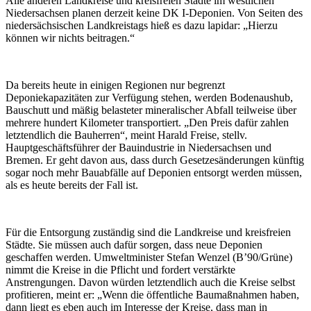
Alle anderen Landkreise und kreisfreien Städte im westlichen
Niedersachsen planen derzeit keine DK I-Deponien. Von Seiten des
niedersächsischen Landkreistags hieß es dazu lapidar: „Hierzu
können wir nichts beitragen.“
Da bereits heute in einigen Regionen nur begrenzt
Deponiekapazitäten zur Verfügung stehen, werden Bodenaushub,
Bauschutt und mäßig belasteter mineralischer Abfall teilweise über
mehrere hundert Kilometer transportiert. „Den Preis dafür zahlen
letztendlich die Bauherren“, meint Harald Freise, stellv.
Hauptgeschäftsführer der Bauindustrie in Niedersachsen und
Bremen. Er geht davon aus, dass durch Gesetzesänderungen künftig
sogar noch mehr Bauabfälle auf Deponien entsorgt werden müssen,
als es heute bereits der Fall ist.
Für die Entsorgung zuständig sind die Landkreise und kreisfreien
Städte. Sie müssen auch dafür sorgen, dass neue Deponien
geschaffen werden. Umweltminister Stefan Wenzel (B’90/Grüne)
nimmt die Kreise in die Pflicht und fordert verstärkte
Anstrengungen. Davon würden letztendlich auch die Kreise selbst
profitieren, meint er: „Wenn die öffentliche Baumaßnahmen haben,
dann liegt es eben auch im Interesse der Kreise, dass man in