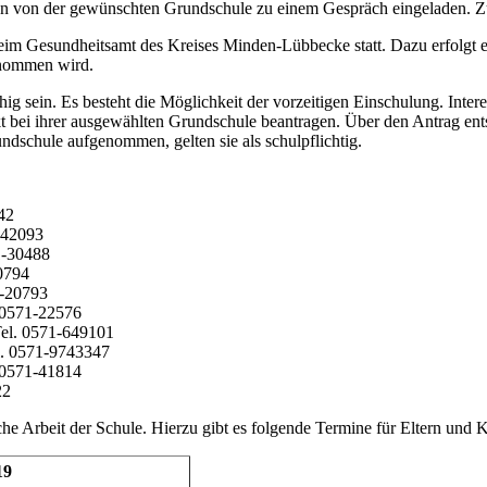
n von der gewünschten Grundschule zu einem Gespräch eingeladen. Zu 
beim Gesundheitsamt des Kreises Minden-Lübbecke statt. Dazu erfolgt
enommen wird.
 sein. Es besteht die Möglichkeit der vorzeitigen Einschulung. Intere
kt bei ihrer ausgewählten Grundschule beantragen. Über den Antrag ents
dschule aufgenommen, gelten sie als schulpflichtig.
42
-42093
1-30488
0794
1-20793
 0571-22576
el. 0571-649101
l. 0571-9743347
 0571-41814
22
e Arbeit der Schule. Hierzu gibt es folgende Termine für Eltern und K
19