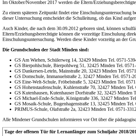
Im Oktober/November 2017 werden die Eltern/Erziehungsberechtigte
Zu einem späteren Zeitpunkt findet eine Einschulungsuntersuchung 
dieser Untersuchung entscheidet die Schulleitung, ob das Kind aufg
Auch Kinder, die nach dem 30.09.2012 geboren sind, können schulfähig
Eltern/Erziehungsberechtigte können die vorzeitige Einschulung dire
Einschulungsuntersuchung. Werden diese Kinder vorzeitig an der Grun
Die Grundschulen der Stadt Minden sind:
GS Am Wiehen, Schülerweg 14, 32429 Minden Tel. 0571-539
GS Bierpohlschule, Bierpohlweg 51, 32425 Minden Tel. 0571
GS Dankersen-Leteln, Mainstraße 20, 32423 Minden Tel. 057
GS Domschule, Immanuelstraße 2, 32427 Minden Tel. 0571-2
GS Eine-Welt-Schule, Fröbelstraße 5, 32423 Minden Tel. 057
GS Hohenstaufenschule, Kuhlenstraße 70, 32427 Minden Tel.
GS Kutenhausen, Kutenhauser Dorfstraße 32, 32425 Minden T
GS Michael-Ende-Schule, Königstraße 336, 32427 Minden Te
GS Mosaik-Schule, Bugenhagenstraße 13, 32425 Minden Tel.
PRIMUS-Schule, Olafstraße 2a, 32423 Minden Tel. 0571-331
Alle Mindener Grundschulen informieren vor Ort über die pädagogisch
Tage der offenen Tür für Lernanfänger zum Schuljahr 2018/20