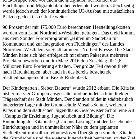
Flüchtlings- und Migrantenfamilien erleichtert werden. Gleichzeitig
werde jedoch auch der kontinuierliche U3-Ausbau mit zusätzlichen
Plätzen gedeckt, so Gleffe weiter.
90 Prozent der mit 475.000 Euro berechneten Herstellungskosten
werden vom Land Nordrhein-Westfalen getragen. Das Geld kommt
aus dem Sonder-Förderprogramm „Hilfen im Städtebau für
Kommunen und zur Integration von Flüchtlingen“ des Landes
Nordrhein-Westfalen, so Stadtkämmerer Norbert Kresse. Die Stadt
Minden hatte sich hier erfolgreich mit einem Paket aus mehreren
Projekten beworben und im März 2016 den Zuschlag für 2,6
Millionen Euro Förderung erhalten. Der größte Teil davon fließt
nach Bärenkämpen, aber auch in das bereits bestehende
Stadtteilmanagement im Bezirk Rodenbeck.
Der Kindergarten „Sieben Bauern“ wurde 2012 erbaut. Die Kita ist
bisher mit vier Gruppen ausgestattet und befindet sich in direkter
Trägerschaft der Stadt Minden. Der Standort bildet in städtebaulich
integrierter Lage mit der Grundschule Mosaik-Schule, weiteren
Kitas und dem städtischen Jugendhaus-Geschwister-Scholl eine Art
„Campus für Erziehung, Jugendarbeit und Bildung“. Die
Einbindung der Kita in die „Campus-Lösung“ mit den bestehende
Einrichtungen und in unmittelbarer Nähe zu dem geplanten
Stadtteilzentrum soll zu reibungslosen Übergängen von der Kita in
die Grundschule und die weitere Jugendarbeit beitragen, so das Ziel