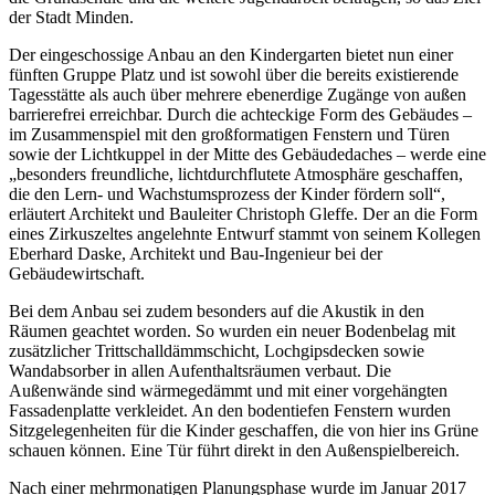
der Stadt Minden.
Der eingeschossige Anbau an den Kindergarten bietet nun einer
fünften Gruppe Platz und ist sowohl über die bereits existierende
Tagesstätte als auch über mehrere ebenerdige Zugänge von außen
barrierefrei erreichbar. Durch die achteckige Form des Gebäudes –
im Zusammenspiel mit den großformatigen Fenstern und Türen
sowie der Lichtkuppel in der Mitte des Gebäudedaches – werde eine
„besonders freundliche, lichtdurchflutete Atmosphäre geschaffen,
die den Lern- und Wachstumsprozess der Kinder fördern soll“,
erläutert Architekt und Bauleiter Christoph Gleffe. Der an die Form
eines Zirkuszeltes angelehnte Entwurf stammt von seinem Kollegen
Eberhard Daske, Architekt und Bau-Ingenieur bei der
Gebäudewirtschaft.
Bei dem Anbau sei zudem besonders auf die Akustik in den
Räumen geachtet worden. So wurden ein neuer Bodenbelag mit
zusätzlicher Trittschalldämmschicht, Lochgipsdecken sowie
Wandabsorber in allen Aufenthaltsräumen verbaut. Die
Außenwände sind wärmegedämmt und mit einer vorgehängten
Fassadenplatte verkleidet. An den bodentiefen Fenstern wurden
Sitzgelegenheiten für die Kinder geschaffen, die von hier ins Grüne
schauen können. Eine Tür führt direkt in den Außenspielbereich.
Nach einer mehrmonatigen Planungsphase wurde im Januar 2017