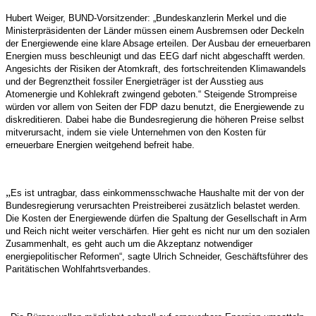
Hubert Weiger, BUND-Vorsitzender: „Bundeskanzlerin Merkel und die
Ministerpräsidenten der Länder müssen einem Ausbremsen oder Deckeln
der Energiewende eine klare Absage erteilen. Der Ausbau der erneuerbaren
Energien muss beschleunigt und das EEG darf nicht abgeschafft werden.
Angesichts der Risiken der Atomkraft, des fortschreitenden Klimawandels
und der Begrenztheit fossiler Energieträger ist der Ausstieg aus
Atomenergie und Kohlekraft zwingend geboten.“ Steigende Strompreise
würden vor allem von Seiten der FDP dazu benutzt, die Energiewende zu
diskreditieren. Dabei habe die Bundesregierung die höheren Preise selbst
mitverursacht, indem sie viele Unternehmen von den Kosten für
erneuerbare Energien weitgehend befreit habe.
„
Es ist untragbar, dass einkommensschwache Haushalte mit der von der
Bundesregierung verursachten Preistreiberei zusätzlich belastet werden.
Die Kosten der Energiewende dürfen die Spaltung der Gesellschaft in Arm
und Reich nicht weiter verschärfen. Hier geht es nicht nur um den sozialen
Zusammenhalt, es geht auch um die Akzeptanz notwendiger
energiepolitischer Reformen“, sagte Ulrich Schneider, Geschäftsführer des
Paritätischen Wohlfahrtsverbandes.