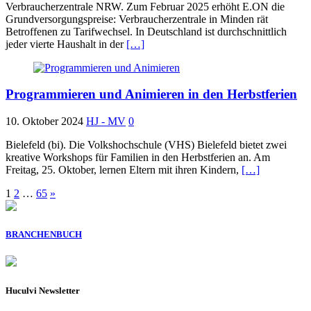
Verbraucherzentrale NRW. Zum Februar 2025 erhöht E.ON die
Grundversorgungspreise: Verbraucherzentrale in Minden rät
Betroffenen zu Tarifwechsel. In Deutschland ist durchschnittlich
jeder vierte Haushalt in der
[…]
Programmieren und Animieren in den Herbstferien
10. Oktober 2024
HJ - MV
0
Bielefeld (bi). Die Volkshochschule (VHS) Bielefeld bietet zwei
kreative Workshops für Familien in den Herbstferien an. Am
Freitag, 25. Oktober, lernen Eltern mit ihren Kindern,
[…]
Seitennummerierung
1
2
…
65
»
der
Beiträge
BRANCHENBUCH
Huculvi Newsletter